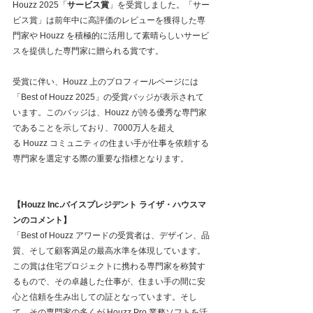
Houzz 2025「
サービス賞
」を受賞しました。「サー
ビス賞」は前年中に高評価のレビューを獲得した専
門家や Houzz を積極的に活用して素晴らしいサービ
スを提供した専門家に贈られる賞です。
受賞に伴い、Houzz 上のプロフィールページには
「Best of Houzz 2025」の受賞バッジが表示されて
います。このバッジは、Houzz が誇る優秀な専門家
であることを示しており、7000万人を超え
る Houzz コミュニティの住まい手が仕事を依頼する
専門家を選定する際の重要な指標となります。
【Houzz Inc.バイスプレジデント ライザ・ハウスマ
ンのコメント】
「Best of Houzz アワードの受賞者は、デザイン、品
質、そして顧客満足の最高水準を体現しています。
この賞は住宅プロジェクトに携わる専門家を称賛す
るもので、その卓越した仕事が、住まい手の間に安
心と信頼を生み出しての証となっています。そし
て、その専門家の多くが Houzz Pro 業務ソフトを活