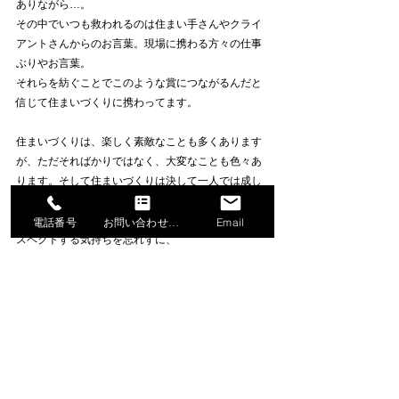
ありながら…。
その中でいつも救われるのは住まい手さんやクライ
アントさんからのお言葉。現場に携わる方々の仕事
ぶりやお言葉。
それらを紡ぐことでこのような賞につながるんだと
信じて住まいづくりに携わってます。
住まいづくりは、楽しく素敵なことも多くあります
が、ただそればかりではなく、大変なことも色々あ
ります。そして住まいづくりは決して一人では成し
得ることはできません。
だからこそ住まいづくりに携わる方々に感謝し、リ
電話番号
お問い合わせフォーム
Email
スペクトする気持ちを忘れずに、
これからも住まい手さんに『寄り添う家づくり』を
モットーに精進していきます。
Houzz
BestofHouzz
専門家アワード
ベストオブハウズ
サービス賞
MEDIA