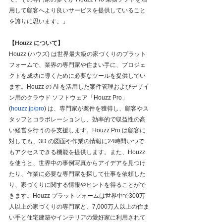
用して顧客へより良いサービスを提供していること
を誇りに思います。」
【Houzz について】
Houzz (ハウズ) は世界最大級の家づくりのプラット
フォームで、業界の専門家や住まい手に、プロジェ
クトを成功に導くために必要なツールを提供してい
ます。Houzz の AI を活用した案件管理およびデザイ
ン用のクラウド ソフトウェア「Houzz Pro」
(
houzz.jp/pro
) は、専門家が案件を獲得し、顧客やス
タッフとコラボレーションし、効率的で収益性の高
い経営を行うのを支援します。Houzz Pro は顧客に
対しても、3D の図面や作業の情報に24時間いつで
もアクセスできる機能を提供します。また、Houzz 
を使うと、世界中の事例写真からアイデアを見つけ
たり、作業に必要な専門家を探して仕事を依頼した
り、家づくりに関する情報やヒントを得ることがで
きます。Houzz プラットフォームは世界中で300万
人以上の家づくりの専門家と、7,000万人以上の住ま
い手と住宅建築やインテリアの愛好家に利用されて