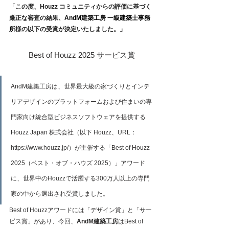
「
この度、Houzz コミュニティからの評価に基づく
厳正な審査の結果、
AndM建築工房 一級建築士事務
所
様の以下の受賞が決定いたしました。
」
Best of Houzz 2025 サービス賞
AndM建築工房は、世界最大級の家づくりとインテ
リアデザインのプラットフォームおよび住まいの専
門家向け統合型ビジネスソフトウェアを提供する 
Houzz Japan 株式会社（以下 Houzz、URL：
https://www.houzz.jp/）が主催する「Best of Houzz 
2025（ベスト・オブ・ハウズ 2025）」アワード
に、世界中のHouzzで活躍する300万人以上の専門
家の中から選出され受賞しました。
Best of Houzzアワードには「デザイン賞」と「サー
ビス賞」があり、今回、
AndM建築工房
はBest of 