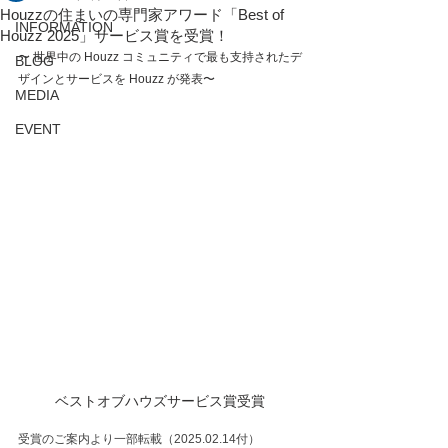
Houzzの住まいの専門家アワード「Best of
INFORMATION
Houzz 2025」サービス賞を受賞！
〜 世界中の Houzz コミュニティで最も支持されたデ
BLOG
ザインとサービスを Houzz が発表〜  
MEDIA
EVENT
ベストオブハウズサービス賞受賞
受賞のご案内より一部転載（2025.02.14付）