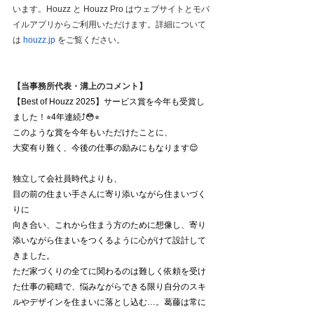
います。Houzz と Houzz Pro はウェブサイトとモバ
イルアプリからご利用いただけます。詳細について
は 
houzz.jp
 をご覧ください。
【当事務所代表・溝上のコメント】
【Best of Houzz 2025】サービス賞を今年も受賞し
ました！⭐︎4年連続⤴︎😳⭐︎
このような賞を今年もいただけたことに、
大変有り難く、今後の仕事の励みにもなります😌
独立して会社員時代よりも、
目の前の住まい手さんに寄り添いながら住まいづく
りに
向き合い、これから住まう方のために想像し、寄り
添いながら住まいをつくるように心がけて設計して
きました。
ただ家づくりの全てに関わるのは難しく依頼を受け
た仕事の範疇で、悩みながらできる限り自分のスキ
ルやデザインを住まいに落とし込む…。葛藤は常に