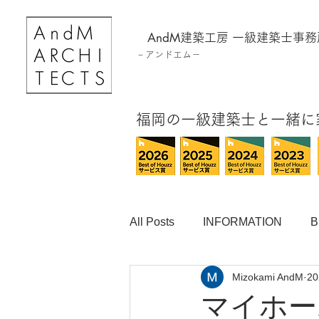
AndM
建築工房
一級建築士事務
－
アンドエム－
​福岡の一級建築士と一緒
All Posts
INFORMATION
B
Mizokami AndM
2
マイホー