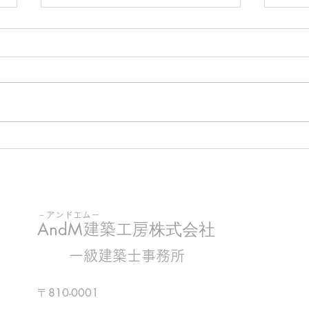
【後悔しない家づくりのため
地震
に】一級建築士と建てる理想
造や
のマイホーム｜AndM建築工
説
房
－
アンドエム－
AndM
株式会社
建築工房
一級建築士事務所
〒810-0001