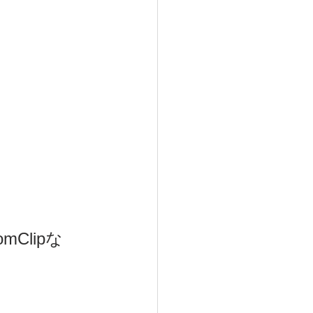
mClipな