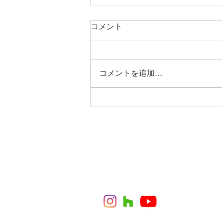
コメント
コメントを追加…
IoT住宅とは？スマートハウ
スとの違いとその利点・注意
点について解説
CONTACT